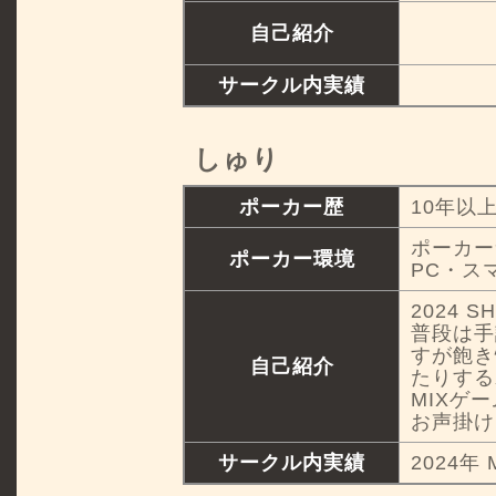
自己紹介
サークル内実績
しゅり
ポーカー歴
10年以
ポーカー
ポーカー環境
PC・ス
2024
普段は手
すが飽き
自己紹介
たりする
MIXゲ
お声掛け
サークル内実績
2024年